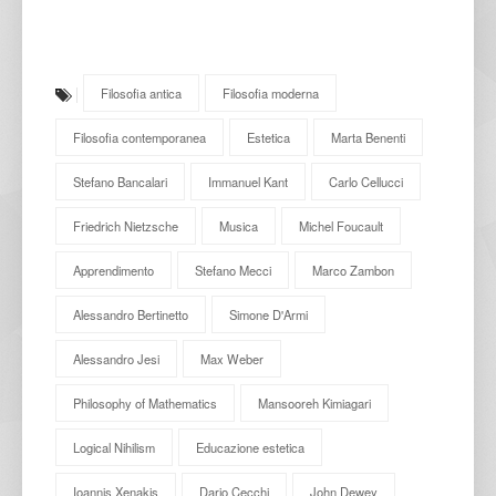
Filosofia antica
Filosofia moderna
Filosofia contemporanea
Estetica
Marta Benenti
Stefano Bancalari
Immanuel Kant
Carlo Cellucci
Friedrich Nietzsche
Musica
Michel Foucault
Apprendimento
Stefano Mecci
Marco Zambon
Alessandro Bertinetto
Simone D'Armi
Alessandro Jesi
Max Weber
Philosophy of Mathematics
Mansooreh Kimiagari
Logical Nihilism
Educazione estetica
Ioannis Xenakis
Dario Cecchi
John Dewey