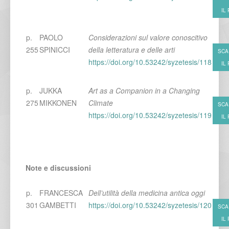
IL
p.
PAOLO
Considerazioni sul valore conoscitivo
255
SPINICCI
della letteratura e delle arti
SCA
https://doi.org/10.53242/syzetesis/118
IL
p.
JUKKA
Art as a Companion in a Changing
275
MIKKONEN
Climate
SCA
https://doi.org/10.53242/syzetesis/119
IL
Note e discussioni
p.
FRANCESCA
Dell’utilità della medicina antica oggi
301
GAMBETTI
https://doi.org/10.53242/syzetesis/120
SCA
IL