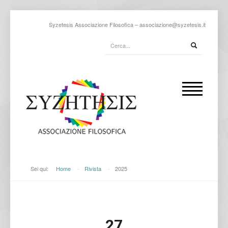
Syzetesis Associazione Filosofica –
associazione@syzetesis.it
Sei qui:
Home
-
Rivista
-
2025
27