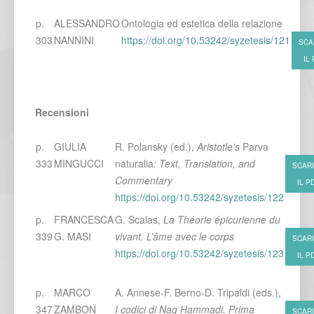
p.
ALESSANDRO
Ontologia ed estetica della relazione
303
NANNINI
https://doi.org/10.53242/syzetesis/121
SCA
IL
Recensioni
p.
GIULIA
R. Polansky (ed.),
Aristotle’s
Parva
333
MINGUCCI
naturalia
: Text, Translation, and
SCAR
Commentary
IL P
https://doi.org/10.53242/syzetesis/122
p.
FRANCESCA
G. Scalas,
La Théorie épicurienne du
339
G. MASI
vivant. L’âme avec le corps
SCAR
https://doi.org/10.53242/syzetesis/123
IL P
p.
MARCO
A. Annese-F. Berno-D. Tripaldi (eds.),
347
ZAMBON
I codici di Nag Hammadi. Prima
SCAR