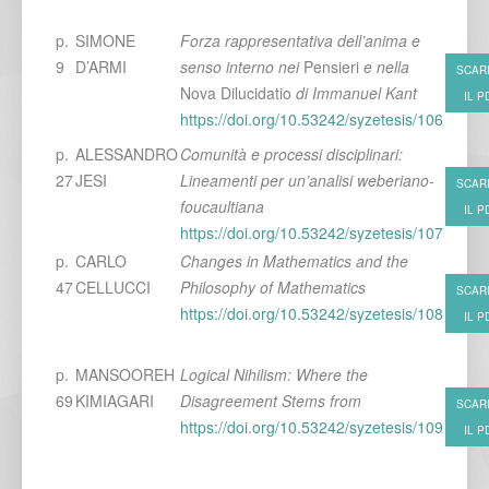
p.
SIMONE
Forza rappresentativa dell’anima e
9
D’ARMI
senso interno nei
Pensieri
e nella
SCAR
Nova Dilucidatio
di Immanuel Kant
IL P
https://doi.org/10.53242/syzetesis/106
p.
ALESSANDRO
Comunità e processi disciplinari:
27
JESI
Lineamenti per un’analisi weberiano-
SCAR
foucaultiana
IL P
https://doi.org/10.53242/syzetesis/107
p.
CARLO
Changes in Mathematics and the
47
CELLUCCI
Philosophy of Mathematics
SCAR
https://doi.org/10.53242/syzetesis/108
IL P
p.
MANSOOREH
Logical Nihilism: Where the
69
KIMIAGARI
Disagreement Stems from
SCAR
https://doi.org/10.53242/syzetesis/109
IL P