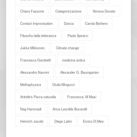
Chiara Fassone
Categorizzazione
Simona Donato
Contact Improvisation
Danza
Carola Barbero
Filosofia della letteratura
Paolo Spinicci
Jukka Mikkonen
Climate change
Francesca Gambetti
medicina antica
Alessandro Nannini
Alexander G. Baumgarten
Methaphysica
Giulia Mingucci
Aritotle's Parva naturalia
Francesca. M Masi
Nag Hammadi
Anna Leonilde Bucarelli
Heinrich Jacobi
Diego Latini
Enrico Di Meo