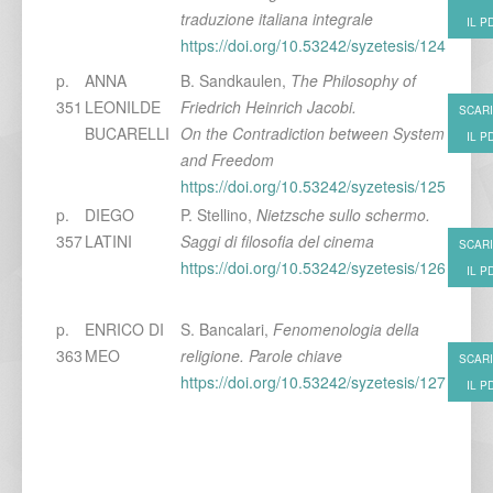
traduzione italiana integrale
IL P
https://doi.org/10.53242/syzetesis/124
p.
ANNA
B. Sandkaulen,
The Philosophy of
351
LEONILDE
Friedrich Heinrich Jacobi.
SCAR
BUCARELLI
On the Contradiction between System
IL P
and Freedom
https://doi.org/10.53242/syzetesis/125
p.
DIEGO
P. Stellino,
Nietzsche sullo schermo.
357
LATINI
Saggi di filosofia del cinema
SCAR
https://doi.org/10.53242/syzetesis/126
IL P
p.
ENRICO DI
S. Bancalari,
Fenomenologia della
363
MEO
religione. Parole chiave
SCAR
https://doi.org/10.53242/syzetesis/127
IL P