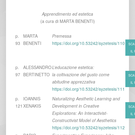
Apprendimento ed estetica
(a cura di MARTA BENENTI)
p.
MARTA
Premessa
93
BENENTI
https://doi.org/10.53242/syzetesis/110
SCA
IL
p.
ALESSANDRO
L’educazione estetica:
97
BERTINETTO
la coltivazione del gusto come
SCA
abitudine apprezzativa
IL
https://doi.org/10.53242/syzetesis/111
p.
IOANNIS
Naturalizing Aesthetic Learning and
121
XENAKIS
Development in Creative
SCA
Explorations: An Interactivist-
IL
Constructivist Model of Aesthetics
https://doi.org/10.53242/syzetesis/112