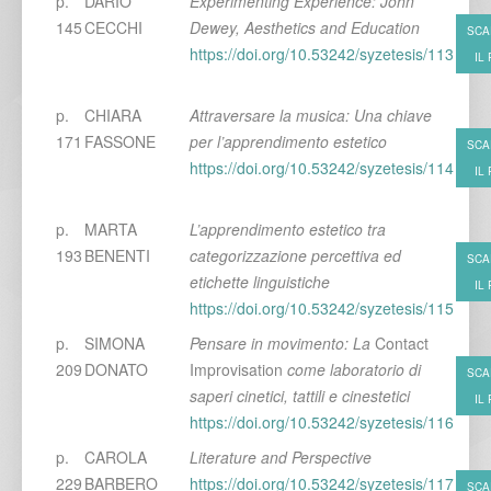
p.
DARIO
Experimenting Experience: John
145
CECCHI
Dewey, Aesthetics and Education
SCA
https://doi.org/10.53242/syzetesis/113
IL
p.
CHIARA
Attraversare la musica: Una chiave
171
FASSONE
per l’apprendimento estetico
SCA
https://doi.org/10.53242/syzetesis/114
IL
p.
MARTA
L’apprendimento estetico tra
193
BENENTI
categorizzazione percettiva ed
SCA
etichette linguistiche
IL
https://doi.org/10.53242/syzetesis/115
p.
SIMONA
Pensare in movimento: La
Contact
209
DONATO
Improvisation
come laboratorio di
SCA
saperi cinetici, tattili e cinestetici
IL
https://doi.org/10.53242/syzetesis/116
p.
CAROLA
Literature and Perspective
229
BARBERO
https://doi.org/10.53242/syzetesis/117
SCA