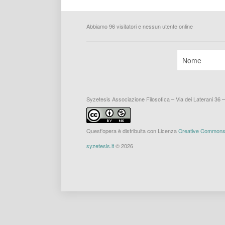
Abbiamo 96 visitatori e nessun utente online
Syzetesis Associazione Filosofica – Via dei Laterani 36 
Quest'opera è distribuita con Licenza
Creative Commons A
syzetesis.it
© 2026