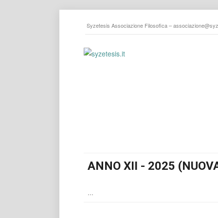
Syzetesis Associazione Filosofica –
associazione@syze
ANNO XII - 2025 (NUOV
...