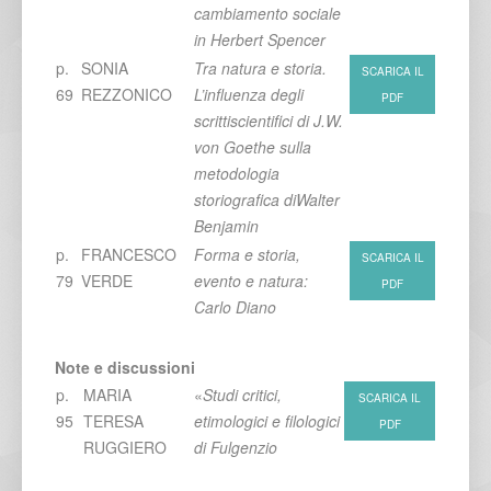
cambiamento sociale
in Herbert Spencer
p.
SONIA
Tra natura e storia.
SCARICA IL
69
REZZONICO
L’influenza degli
PDF
scrittiscientifici di J.W.
von Goethe sulla
metodologia
storiografica diWalter
Benjamin
p.
FRANCESCO
Forma e storia,
SCARICA IL
79
VERDE
evento e natura:
PDF
Carlo Diano
Note e discussioni
p.
MARIA
«
Studi critici,
SCARICA IL
95
TERESA
etimologici e filologici
PDF
RUGGIERO
di Fulgenzio