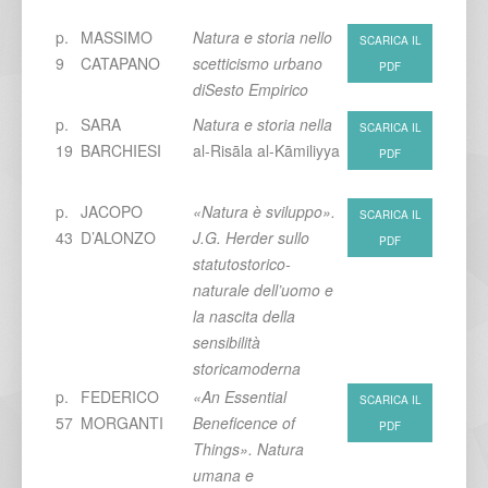
p.
MASSIMO
Natura e storia nello
SCARICA IL
9
CATAPANO
scetticismo urbano
PDF
diSesto Empirico
p.
SARA
Natura e storia nella
SCARICA IL
19
BARCHIESI
al-Risāla al-Kāmiliyya
PDF
p.
JACOPO
«Natura è sviluppo».
SCARICA IL
43
D’ALONZO
J.G. Herder sullo
PDF
statutostorico-
naturale dell’uomo e
la nascita della
sensibilità
storicamoderna
p.
FEDERICO
«An Essential
SCARICA IL
57
MORGANTI
Beneficence of
PDF
Things». Natura
umana e