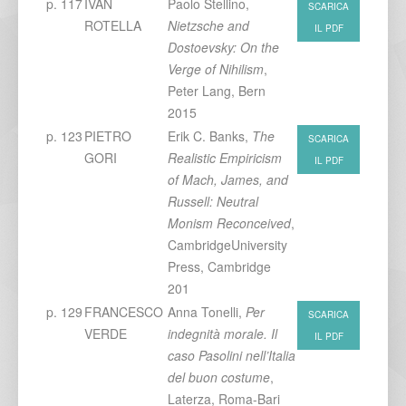
p. 117
IVAN
Paolo Stellino,
SCARICA
ROTELLA
Nietzsche and
IL PDF
Dostoevsky: On the
Verge of Nihilism
,
Peter Lang, Bern
2015
p. 123
PIETRO
Erik C. Banks,
The
SCARICA
GORI
Realistic Empiricism
IL PDF
of Mach, James, and
Russell: Neutral
Monism Reconceived
,
CambridgeUniversity
Press, Cambridge
201
p. 129
FRANCESCO
Anna Tonelli,
Per
SCARICA
VERDE
indegnità morale. Il
IL PDF
caso Pasolini nell’Italia
del buon costume
,
Laterza, Roma-Bari