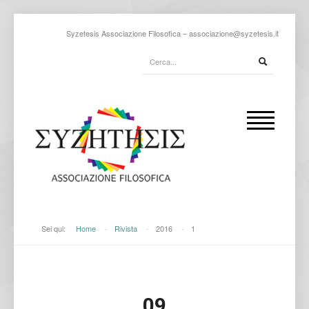
Syzetesis Associazione Filosofica –
associazione@syzetesis.it
Sei qui:
Home
-
Rivista
-
2016
-
1
09