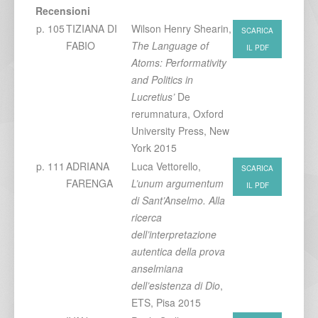
Recensioni
p. 105
TIZIANA DI
Wilson Henry Shearin,
SCARICA
FABIO
The Language of
IL PDF
Atoms: Performativity
and Politics in
Lucretius’
De
rerumnatura, Oxford
University Press, New
York 2015
p. 111
ADRIANA
Luca Vettorello,
SCARICA
FARENGA
L’unum argumentum
IL PDF
di Sant’Anselmo. Alla
ricerca
dell’interpretazione
autentica della prova
anselmiana
dell’esistenza di Dio
,
ETS, Pisa 2015