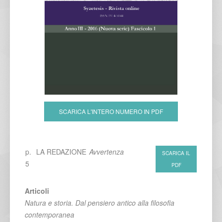
SCARICA L'INTERO NUMERO IN PDF
p.
LA REDAZIONE
Avvertenza
SCARICA IL
5
PDF
Articoli
Natura e storia. Dal pensiero antico alla filosofia
contemporanea