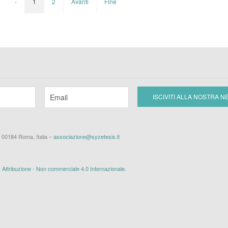
‹
1
2
Avanti
Fine
– 00184 Roma, Italia –
associazione@syzetesis.it
ttribuzione - Non commerciale 4.0 Internazionale
.