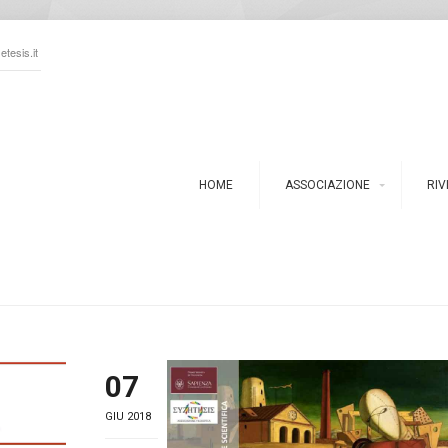
tesis.it
HOME
ASSOCIAZIONE
RIV
07
GIU 2018