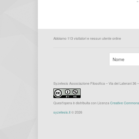
«
Abbiamo 113 visitatori e nessun utente online
Syzetesis Associazione Filosofica – Via dei Laterani 36 
Quest'opera è distribuita con Licenza
Creative Commons A
syzetesis.it
© 2026