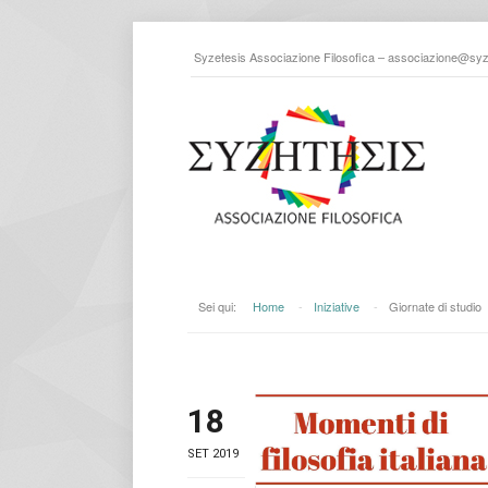
Syzetesis Associazione Filosofica –
associazione@syze
Sei qui:
Home
-
Iniziative
-
Giornate di studio
18
SET 2019