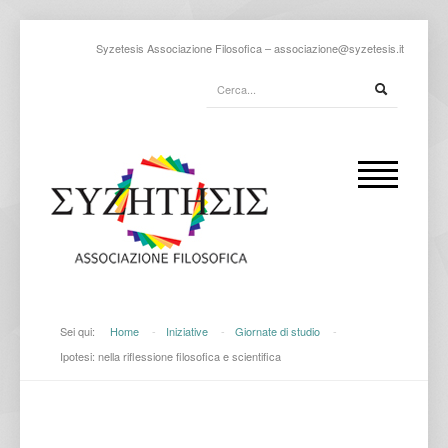
Syzetesis Associazione Filosofica –
associazione@syzetesis.it
Sei qui:
Home
-
Iniziative
-
Giornate di studio
-
Ipotesi: nella riflessione filosofica e scientifica