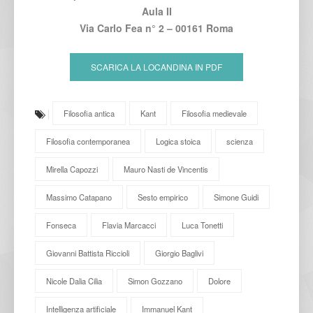
Aula II
Via Carlo Fea n° 2
– 00161
Roma
SCARICA LA LOCANDINA IN PDF
Filosofia antica
Kant
Filosofia medievale
Filosofia contemporanea
Logica stoica
scienza
Mirella Capozzi
Mauro Nasti de Vincentis
Massimo Catapano
Sesto empirico
Simone Guidi
Fonseca
Flavia Marcacci
Luca Tonetti
Giovanni Battista Riccioli
Giorgio Baglivi
Nicole Dalia Cilia
Simon Gozzano
Dolore
Intelligenza artificiale
Immanuel Kant