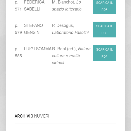
p.
FEDERICA
M. Blanchot,
Lo
SCARICA IL
571
SABELLI
spazio letterario
PDF
p.
STEFANO
P. Desogus,
SCARICA IL
579
GENSINI
Laboratorio Pasolini
PDF
p.
LUIGI SOMMA
R. Roni (ed.),
Natura,
SCARICA IL
585
cultura e realtà
PDF
virtuali
ARCHIVIO
NUMERI