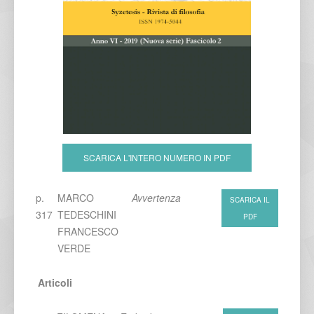
SCARICA L'INTERO NUMERO IN PDF
p.
MARCO
Avvertenza
SCARICA IL
317
TEDESCHINI
PDF
FRANCESCO
VERDE
Articoli