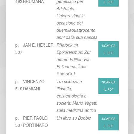
493
BRUMANA
genetliaco per
IL PDF
Aristotele:
Celebrazioni in
occasione dei
duemilaquattrocento
anni dalla sua nascita
p.
JAN E. HEßLER
Rhetorik im
SCARICA
507
Epikureismus: Zur
IL PDF
neuen Edition von
Philodems
Über
Rhetorik
I
p.
VINCENZO
Tra scienza e
SCARICA
519
DAMIANI
filosofia,
IL PDF
epistemologia e
società: Mario Vegetti
sulla medicina antica
p.
PIER PAOLO
Un libro su Bobbio
SCARICA
537
PORTINARO
IL PDF