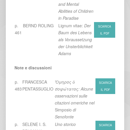
and Mental
Abilities of Children
in Paradise
p.
BERND ROLING
Lignum vitae:
Der
SCARICA
461
Baum des Lebens
IL PDF
als Voraussetzung
der Unsterblichkeit
Adams
Note e discussioni
p.
FRANCESCA
Ὅμηρος ὁ
SCARICA
483
PENTASSUGLIO
σοφώτατος: Alcune
IL PDF
osservazioni sulle
citazioni omeriche nel
Simposio
di
Senofonte
p.
SELENE I. S.
Uno storico
SCARICA