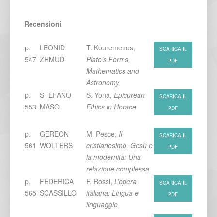
Recensioni
p.
LEONID
T. Kouremenos,
SCARICA IL
547
ZHMUD
Plato’s Forms,
PDF
Mathematics and
Astronomy
p.
STEFANO
S. Yona,
Epicurean
SCARICA IL
553
MASO
Ethics in Horace
PDF
p.
GEREON
M. Pesce,
Il
SCARICA IL
561
WOLTERS
cristianesimo, Gesù e
PDF
la modernità: Una
relazione complessa
p.
FEDERICA
F. Rossi,
L’opera
SCARICA IL
565
SCASSILLO
italiana: Lingua e
PDF
linguaggio