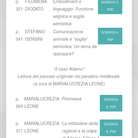
p.
FILOMENA
Embodiment
e
SCARICA IL
321
DIODATO
linguaggio: Funzione
PDF
segnica e soglia
semiotica
p.
STEFANO
Comunicazione
SCARICA IL
341
GENSINI
animale e “soglia”
PDF
semiotica: Un tema da
ripensare?
“Il caso Adamo”:
Letture del peccato originale nel pensiero medievale
(a cura di MARIALUCREZIA LEONE)
p.
MARIALUCREZIA
Premessa
SCARICA
365
LEONE
IL PDF
p.
MARIALUCREZIA
La rettitudine della
SCARICA
371
LEONE
ragione e la colpa
IL PDF