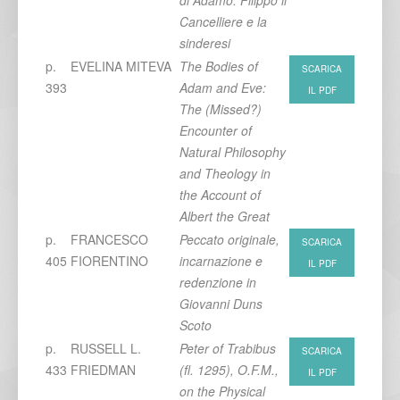
di Adamo: Filippo il
Cancelliere e la
sinderesi
p.
EVELINA MITEVA
The Bodies of
SCARICA
393
Adam and Eve:
IL PDF
The (Missed?)
Encounter of
Natural Philosophy
and Theology in
the Account of
Albert the Great
p.
FRANCESCO
Peccato originale,
SCARICA
405
FIORENTINO
incarnazione e
IL PDF
redenzione in
Giovanni Duns
Scoto
p.
RUSSELL L.
Peter of Trabibus
SCARICA
433
FRIEDMAN
(fl. 1295), O.F.M.,
IL PDF
on the Physical