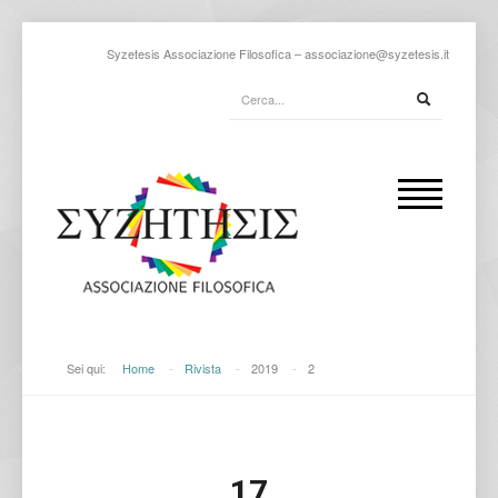
Syzetesis Associazione Filosofica –
associazione@syzetesis.it
Sei qui:
Home
-
Rivista
-
2019
-
2
17