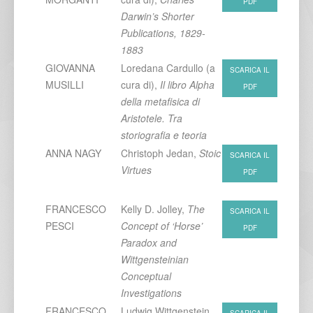
PDF
Darwin’s Shorter
Publications, 1829-
1883
GIOVANNA
Loredana Cardullo (a
SCARICA IL
MUSILLI
cura di),
Il libro Alpha
PDF
della metafisica di
Aristotele. Tra
storiografia e teoria
ANNA NAGY
Christoph Jedan,
Stoic
SCARICA IL
Virtues
PDF
FRANCESCO
Kelly D. Jolley,
The
SCARICA IL
PESCI
Concept of ‘Horse’
PDF
Paradox and
Wittgensteinian
Conceptual
Investigations
FRANCESCO
Ludwig Wittgenstein,