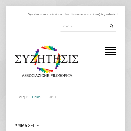
Syzetesis Associazione Filosofica –
associazione@syzetesis.it
Sei qui:
Home
-
2010
PRIMA
SERIE