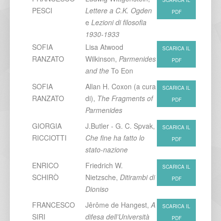
SCARICA IL
PESCI
Lettere a C.K. Ogden
PDF
e
Lezioni di filosofia
1930-1933
SOFIA
Lisa Atwood
SCARICA IL
RANZATO
Wilkinson,
Parmenides
PDF
and the
To Eon
SOFIA
Allan H. Coxon (a cura
SCARICA IL
RANZATO
di),
The Fragments of
PDF
Parmenides
GIORGIA
J.Butler - G. C. Spvak,
SCARICA IL
RICCIOTTI
Che fine ha fatto lo
PDF
stato-nazione
ENRICO
Friedrich W.
SCARICA IL
SCHIRÒ
Nietzsche,
Ditirambi di
PDF
Dioniso
FRANCESCO
Jêrôme de Hangest,
A
SCARICA IL
SIRI
difesa dell’Università
PDF