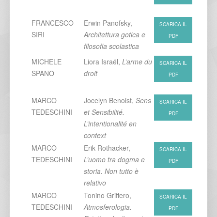
FRANCESCO
Erwin Panofsky,
SCARICA IL
SIRI
Architettura gotica e
PDF
filosofia scolastica
MICHELE
Liora Israël,
L’arme du
SCARICA IL
SPANÒ
droit
PDF
MARCO
Jocelyn Benoist,
Sens
SCARICA IL
TEDESCHINI
et Sensibilité.
PDF
L’intentionalité en
context
MARCO
Erik Rothacker,
SCARICA IL
TEDESCHINI
L’uomo tra dogma e
PDF
storia. Non tutto è
relativo
MARCO
Tonino Griffero,
SCARICA IL
TEDESCHINI
Atmosferologia.
PDF