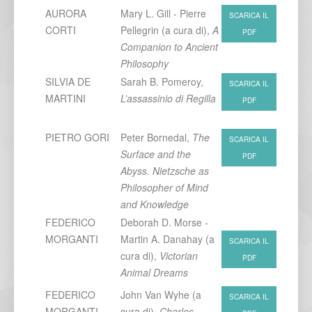
AURORA
Mary L. Gill - Pierre
SCARICA IL
CORTI
Pellegrin (a cura di),
A
PDF
Companion to Ancient
Philosophy
SILVIA DE
Sarah B. Pomeroy,
SCARICA IL
MARTINI
L’assassinio di Regilla
PDF
PIETRO GORI
Peter Bornedal,
The
SCARICA IL
Surface and the
PDF
Abyss. Nietzsche as
Philosopher of Mind
and Knowledge
FEDERICO
Deborah D. Morse -
MORGANTI
Martin A. Danahay (a
SCARICA IL
cura di),
Victorian
PDF
Animal Dreams
FEDERICO
John Van Wyhe (a
SCARICA IL
MORGANTI
cura di),
Charles