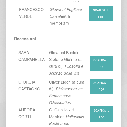
* * *
FRANCESCO
Giovanni Pugliese
SCARICA IL
VERDE
Carratelli.
In
PDF
memoriam
Recensioni
SARA
Giovanni Boniolo -
CAMPANELLA
Stefano Giaimo (a
SCARICA IL
cura di),
Filosofia e
PDF
scienze della vita
GIORGIA
Oliver Bloch (a cura
SCARICA IL
CASTAGNOLI
di),
Philosopher en
PDF
France sous
l’Occupation
AURORA
G. Cavallo - H.
SCARICA IL
CORTI
Maehler,
Hellenistic
PDF
Bookhands