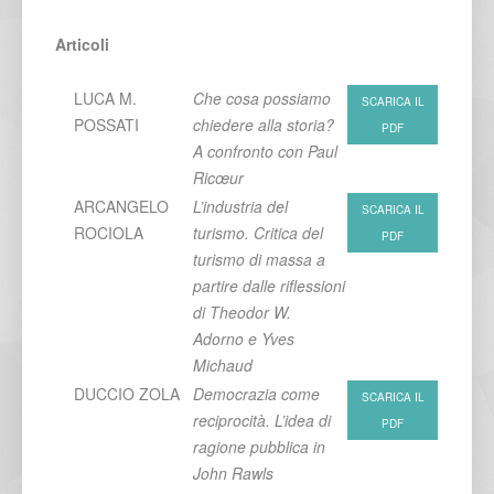
Articoli
LUCA M.
Che cosa possiamo
SCARICA IL
POSSATI
chiedere alla storia?
PDF
A confronto con Paul
Ricœur
ARCANGELO
L’industria del
SCARICA IL
ROCIOLA
turismo. Critica del
PDF
turismo di massa a
partire dalle riflessioni
di Theodor W.
Adorno e Yves
Michaud
DUCCIO ZOLA
Democrazia come
SCARICA IL
reciprocità. L’idea di
PDF
ragione pubblica in
John Rawls