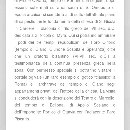
di Ercole Olivario; tempio di Portuno). In seguito, dopo
essersi soffermati sull’area sacra di S. Omobono di
epoca arcaica, si scenderà al di sotto dell’attuale piano
di calpestio, nelle fondamenta della chiesa di S. Nicola
in Carcere – diaconia di rito greco del VII sec. d.C.
dedicata a S. Nicola di Myra. Qui si potranno ammirare
i podi dei tre templi repubblicani del Foro Olitorio
(tempio di Giano, Giunone Sospita e Speranza) oltre
che un oratorio bizantino (VI-VII sec. d.C.) a
testimonianza della continua presenza greca nella
zona. Con permesso speciale si potranno visitare il
portale ogivale (un raro esempio di gotico “classico” a
Roma) e l’architrave del tempio di Giano negli
appartamenti privati del Rettore della chiesa. La visita
si concluderà con la descrizione del Teatro di Marcello,
del tempio di Bellona, di Apollo Sosiano e
dell’imponente Portico di Ottavia con l’adiacente Foro
Piscario.