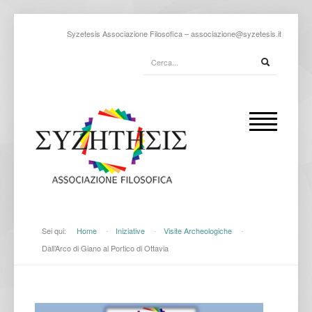
Syzetesis Associazione Filosofica –
associazione@syzetesis.it
Sei qui:
Home
-
Iniziative
-
Visite Archeologiche
-
Dall’Arco di Giano al Portico di Ottavia