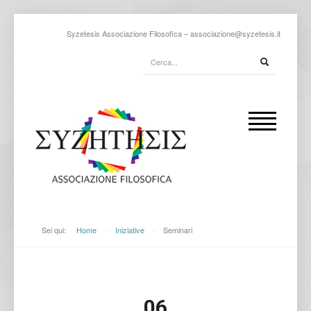
Syzetesis Associazione Filosofica –
associazione@syzetesis.it
Sei qui:
Home
-
Iniziative
-
Seminari
06