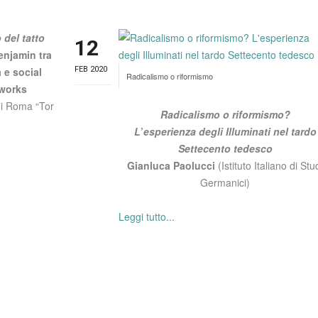
 del tatto
12
enjamin tra
 e social
FEB 2020
Radicalismo o riformismo
works
di Roma “Tor
Radicalismo o riformismo?
L
’
esperienza degli Illuminati nel tardo
Settecento tedesco
Gianluca Paolucci
(Istituto Italiano di Stu
Germanici)
Leggi tutto...