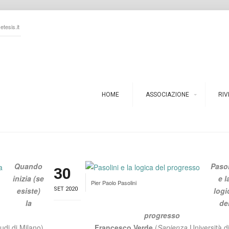
tesis.it
HOME
ASSOCIAZIONE
RIV
Quando
Pasol
30
inizia (se
e l
Pier Paolo Pasolini
esiste)
SET 2020
logi
la
de
progresso
tudi di Milano)
Francesco Verde
(
Sapienza
Università d