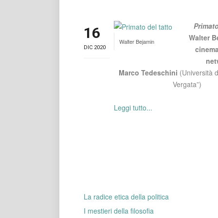
Primato
16
Walter B
Walter Bejamin
DIC 2020
cinema
net
Marco Tedeschini
(Università 
Vergata”)
Leggi tutto...
La radice etica della politica
I mestieri della filosofia