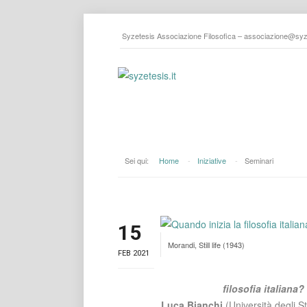
Syzetesis Associazione Filosofica –
associazione@syze
Sei qui:
Home
-
Iniziative
-
Seminari
15
Morandi, Still life (1943)
FEB 2021
filosofia italiana?
Luca Bianchi
(Università degli S