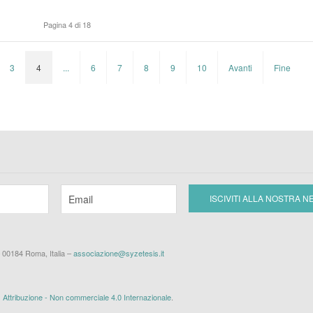
Pagina 4 di 18
3
4
...
6
7
8
9
10
Avanti
Fine
– 00184 Roma, Italia –
associazione@syzetesis.it
ttribuzione - Non commerciale 4.0 Internazionale
.