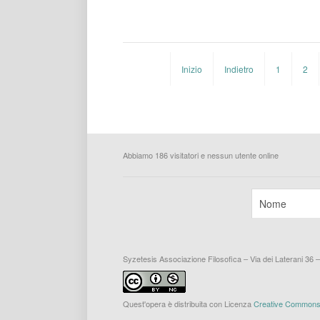
Inizio
Indietro
1
2
Abbiamo 186 visitatori e nessun utente online
Syzetesis Associazione Filosofica – Via dei Laterani 36 
Quest'opera è distribuita con Licenza
Creative Commons A