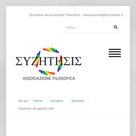
Syzetesis Associazione Filosofica –
associazione@syzetesis.it
Sei qui:
Home
-
Iniziative
-
Seminari
-
Imparare ad apprezzare