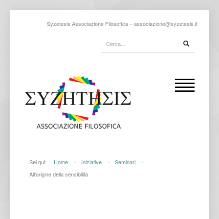
Syzetesis Associazione Filosofica –
associazione@syzetesis.it
Sei qui:
Home
-
Iniziative
-
Seminari
-
All’origine della sensibilità