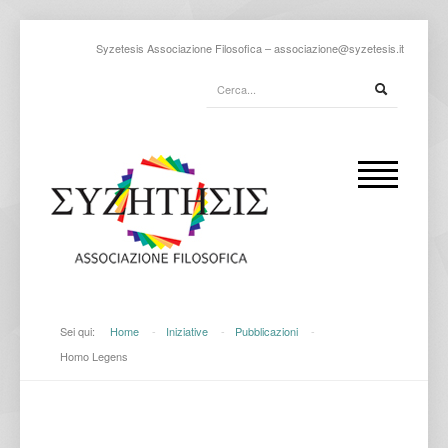
Syzetesis Associazione Filosofica –
associazione@syzetesis.it
Sei qui:
Home
-
Iniziative
-
Pubblicazioni
-
Homo Legens