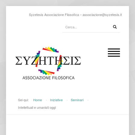
Syzetesis Associazione Filosofica –
associazione@syzetesis.it
Sei qui:
Home
-
Iniziative
-
Seminari
-
Intellettuali e umanisti oggi