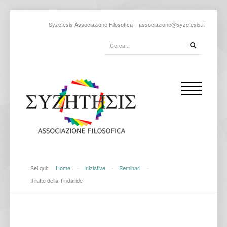
Syzetesis Associazione Filosofica –
associazione@syzetesis.it
Sei qui:
Home
-
Iniziative
-
Seminari
-
Il ratto della Tindaride