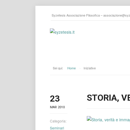
Syzetesis Associazione Filosofica –
associazione@syze
Sei qui:
Home
-
Iniziative
STORIA, V
23
MAR 2010
Categoria:
Seminari