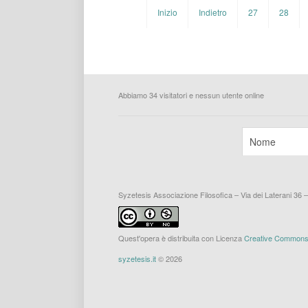
Inizio
Indietro
27
28
Abbiamo 34 visitatori e nessun utente online
Syzetesis Associazione Filosofica – Via dei Laterani 36 
Quest'opera è distribuita con Licenza
Creative Commons A
syzetesis.it
© 2026