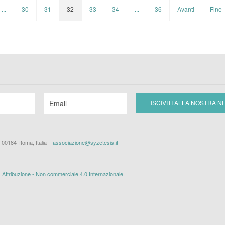
...
30
31
32
33
34
...
36
Avanti
Fine
– 00184 Roma, Italia –
associazione@syzetesis.it
ttribuzione - Non commerciale 4.0 Internazionale
.