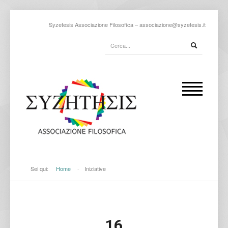
Syzetesis Associazione Filosofica –
associazione@syzetesis.it
Sei qui:
Home
-
Iniziative
16