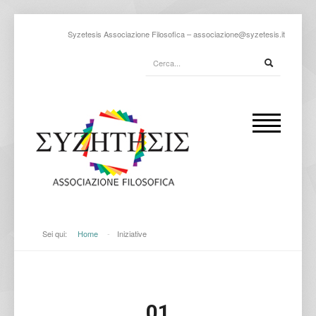
Syzetesis Associazione Filosofica –
associazione@syzetesis.it
Sei qui:
Home
-
Iniziative
01