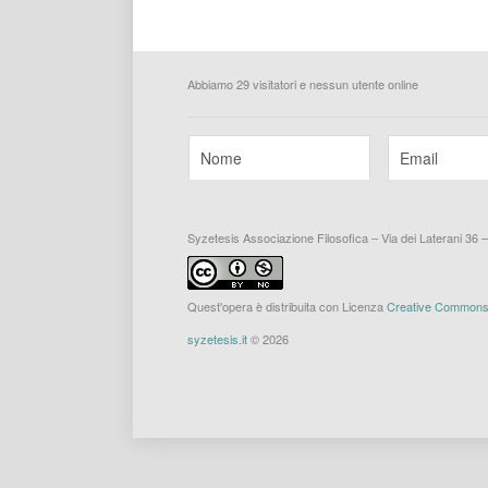
Abbiamo 29 visitatori e nessun utente online
Syzetesis Associazione Filosofica – Via dei Laterani 36 
Quest'opera è distribuita con Licenza
Creative Commons A
syzetesis.it
© 2026