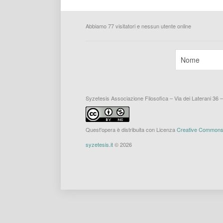
Abbiamo 77 visitatori e nessun utente online
Syzetesis Associazione Filosofica – Via dei Laterani 36 
Quest'opera è distribuita con Licenza
Creative Commons A
syzetesis.it
© 2026