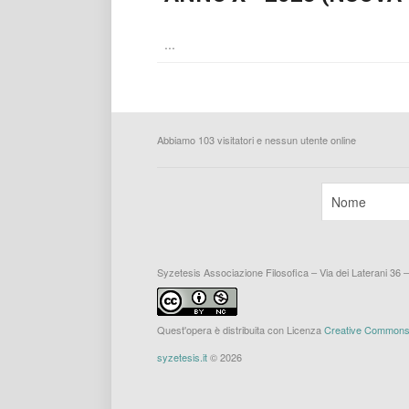
...
Abbiamo 103 visitatori e nessun utente online
Syzetesis Associazione Filosofica – Via dei Laterani 36 
Quest'opera è distribuita con Licenza
Creative Commons A
syzetesis.it
© 2026