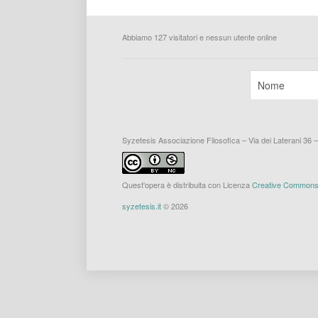
Abbiamo 127 visitatori e nessun utente online
Syzetesis Associazione Filosofica – Via dei Laterani 36 
Quest'opera è distribuita con Licenza
Creative Commons A
syzetesis.it
© 2026