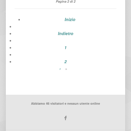
Pagina 2 di 2
Inizio
Indietro
1
2
›
»
Abbiamo 46 visitatori e nessun utente online