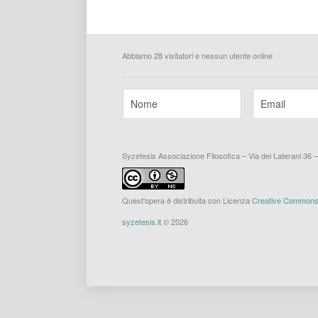
Abbiamo 28 visitatori e nessun utente online
Syzetesis Associazione Filosofica – Via dei Laterani 36 
Quest'opera è distribuita con Licenza
Creative Commons A
syzetesis.it
© 2026