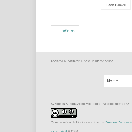
Flavia Pamieri
Indietro
Abbiamo 63 visitatori e nessun utente online
Syzetesis Associazione Filosofica – Via dei Laterani 36 
Quest'opera è distribuita con Licenza
Creative Commons A
syzetesis.it
© 2026