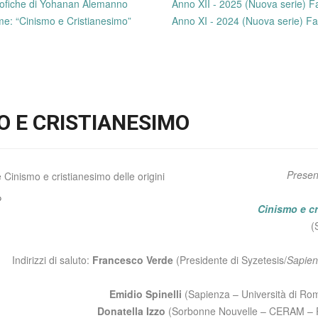
losofiche di Yohanan Alemanno
Anno XII - 2025 (Nuova serie) F
me: “Cinismo e Cristianesimo”
Anno XI - 2024 (Nuova serie) Fa
O E CRISTIANESIMO
Presen
o
Cinismo e cr
(
Indirizzi di saluto:
Francesco Verde
(Presidente di Syzetesis/
Sapie
Emidio Spinelli
(Sapienza – Università di Ro
Donatella Izzo
(Sorbonne Nouvelle – CERAM – P