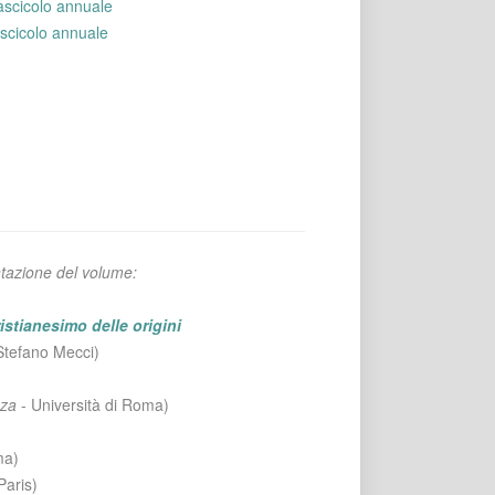
ascicolo annuale
scicolo annuale
tazione del volume:
istianesimo delle origini
Stefano Mecci)
nza
- Università di Roma)
ma)
aris)