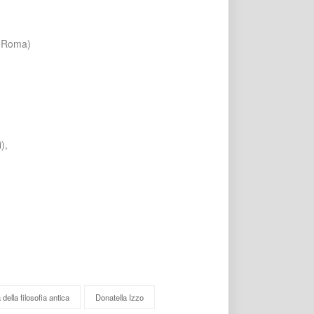
i Roma)
),
 della filosofia antica
Donatella Izzo