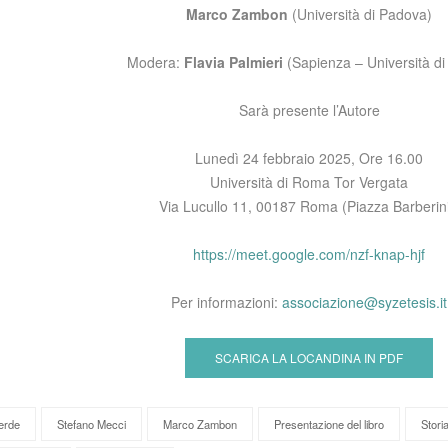
Marco Zambon
(Università di Padova)
Modera:
Flavia Palmieri
(Sapienza – Università d
Sarà presente l’Autore
Lunedì 24 febbraio 2025, Ore 16.00
Università di Roma Tor Vergata
Via Lucullo 11, 00187 Roma (Piazza Barberini
https://meet.google.com/nzf-knap-hjf
Per informazioni:
associazione@syzetesis.it
SCARICA LA LOCANDINA IN PDF
erde
Stefano Mecci
Marco Zambon
Presentazione del libro
Storia